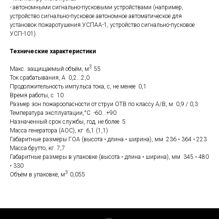
- автономными сигнально-пусковыми устройствами (например,
устройство сигнально-пусковое автономное автоматическое для
установок пожаротушения УСПАА-1, устройство сигнально-пусковое
УСП-101).
Технические характеристики
3
Макс. защищаемый объём, м
55
Ток срабатывания, А 0,2...2,0
Продолжительность импульса тока, с, не менее 0,1
Время работы, с 10
Размер зон пожароопасности от струи ОТВ по классу А/В, м 0,9 / 0,3
Температура эксплуатации,°С -60...+90
Назначенный срок службы, год, не более 5
Масса генератора (АОС), кг 6,1 (1,1)
Габаритные размеры ГОА (высота • длина • ширина), мм 236 • 364 • 223
Масса брутто, кг 7,7
Габаритные размеры в упаковке (высота • длина • ширина), мм 345 • 480
• 330
3
Объём в упаковке, м
0,055