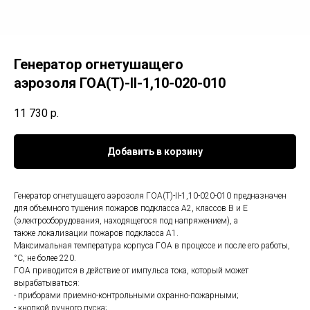
Генератор огнетушащего
аэрозоля ГОА(Т)-II-1,10-020-010
11 730
р.
Добавить в корзину
Генератор огнетушащего аэрозоля ГОА(Т)-II-1,10-020-010 предназначен
для объемного тушения пожаров подкласса А2, классов В и Е
(электрооборудования, находящегося под напряжением), а
также локализации пожаров подкласса А1.
Максимальная температура корпуса ГОА в процессе и после его работы,
°С, не более 220.
ГОА приводится в действие от импульса тока, который может
вырабатываться:
- приборами приемно-контрольными охранно-пожарными;
- кнопкой ручного пуска;