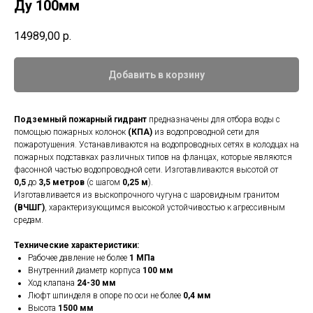
Ду 100мм
14989,00
р.
Добавить в корзину
Подземный пожарный гидрант
предназначены для отбора воды с
помощью пожарных колонок
(КПА)
из водопроводной сети для
пожаротушения. Устанавливаются на водопроводных сетях в колодцах на
пожарных подставках различных типов на фланцах, которые являются
фасонной частью водопроводной сети. Изготавливаются высотой от
0,5
до
3,5 метров
(с шагом
0,25 м
).
Изготавливается из выскопрочного чугуна с шаровидным гранитом
(ВЧШГ)
, характеризующимся высокой устойчивостью к агрессивным
средам.
Технические характеристики:
Рабочее давление не более
1 МПа
Внутренний диаметр корпуса
100 мм
Ход клапана
24-30 мм
Люфт шпинделя в опоре по оси не более
0,4 мм
Высота
1500 мм