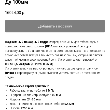
Ду 100мм
16024,00
р.
Добавить в корзину
Подземный пожарный гидрант
предназначены для отбора воды с
помощью пожарных колонок
(КПА)
из водопроводной сети для
пожаротушения. Устанавливаются на водопроводных сетях в колодцах на
пожарных подставках различных типов на фланцах, которые являются
фасонной частью водопроводной сети. Изготавливаются высотой от
0,5
до
3,5 метров
(с шагом
0,25 м
).
Изготавливается из выскопрочного чугуна с шаровидным гранитом
(ВЧШГ)
, характеризующимся высокой устойчивостью к агрессивным
средам.
Технические характеристики:
Рабочее давление не более
1 МПа
Внутренний диаметр корпуса
100 мм
Ход клапана
24-30 мм
Люфт шпинделя в опоре по оси не более
0,4 мм
Высота
1750 мм