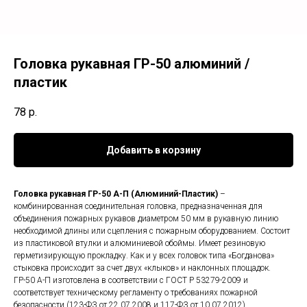
Головка рукавная ГР-50 алюминий /
пластик
78
р.
Добавить в корзину
Головка рукавная ГР-50 А-П (Алюминий-Пластик)
–
комбинированная соединительная головка, предназначенная для
объединения пожарных рукавов диаметром 50 мм в рукавную линию
необходимой длины или сцепления с пожарным оборудованием. Состоит
из пластиковой втулки и алюминиевой обоймы. Имеет резиновую
герметизирующую прокладку. Как и у всех головок типа «Богданова»
стыковка происходит за счет двух «клыков» и наклонных площадок.
ГР-50 А-П изготовлена в соответствии с ГОСТ Р 53279-2009 и
соответствует техническому регламенту о требованиях пожарной
безопасности (123-ФЗ от 22.07.2008 и 117-ФЗ от 10.07.2012).