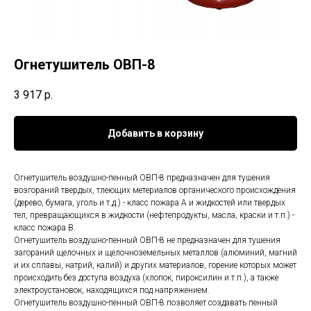
Огнетушитель ОВП-8
3 917
р.
Добавить в корзину
Огнетушитель воздушно-пенный ОВП-8 предназначен для тушения
возгораний твердых, тлеющих метериалов органического происхождения
(дерево, бумага, уголь и т.д.) - класс пожара А и жидкостей или твердых
тел, превращающихся в жидкости (нефтепродукты, масла, краски и т.п.) -
класс пожара В.
Огнетушитель воздушно-пенный ОВП-8 не предназначен для тушения
загораний щелочных и щелочноземельных металлов (алюминий, магний
и их сплавы, натрий, калий) и других материалов, горение которых может
происходить без доступа воздуха (хлопок, пироксилин и т.п.), а также
электроустановок, находящихся под напряжением.
Огнетушитель воздушно-пенный ОВП-8 позволяет создавать пенный