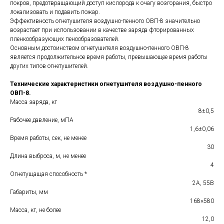
покров, предотвращающий доступ кислорода к очагу возгорания, быстро
локализовать и подавить пожар.
Эффективность огнетушителя воздушно-пенного ОВП-8 значительно
возрастает при использовании в качестве заряда фторированных
пленкообразующих пенообразователей.
Основным достоинством огнетушителя воздушно-пенного ОВП-8
является продолжительное время работы, превышающее время работы
других типов огнетушителей.
Технические характеристики огнетушителя воздушно-пенного
ОВП-8.
Масса заряда, кг
8±0,5
Рабочее давление, мПА
1,6±0,06
Время работы, сек, не менее
30
Длина выброса, м, не менее
4
Огнетущащая способность *
2А, 55В
Габариты, мм
168×580
Масса, кг, не более
12,0