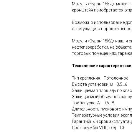
Модуль «Буран-15КД» может т
кронштейн приобретается отд
Возможно использование доп
огнетушащего порошка непос
Модули «Буран-15КД» нашли св
нефтепереработки, на объекта
торговых помещениях, гаража
Технические характеристики
Тип крепления Потолочное
Высота установки, м 3,5…6
Защищаемая площадь по класс
Защищаемый объём по классу 
Ток запуска, А 0,5...8
Длительность пускового импул
Температурные условия экспл
Гарантийный срок эксплуатац
Срок службы МПП, год 10