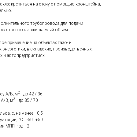
акже крепиться на стену с помощью кронштейна,
ельно.
олнительного трубопровода для подачи
редственно в защищаемый объем.
ое применение на объектах газо- и
х энергетики, в складских, производственных,
х и автопредприятиях.
2
у А/В, м
до 42 / 36
3
А/В, м
до 85 / 70
ьса, с, не менее 0,5
уатации, °С -50…+50
ии МПП, год 2