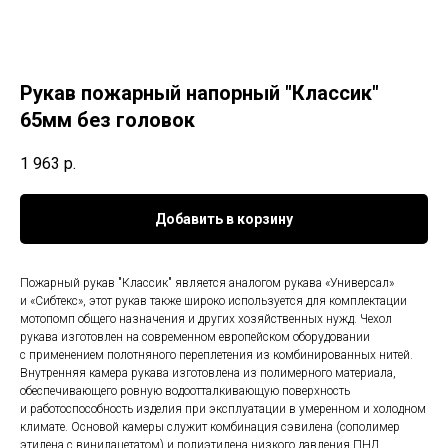
Рукав пожарный напорный "Классик"
65мм без головок
1 963
р.
Добавить в корзину
Пожарный рукав "Классик" является аналогом рукава «Универсал»
и «Сибтекс», этот рукав также широко используется для комплектации
мотопомп общего назначения и других хозяйственных нужд. Чехол
рукава изготовлен на современном европейском оборудовании
с применением полотняного переплетения из комбинированных нитей.
Внутренняя камера рукава изготовлена из полимерного материала,
обеспечивающего ровную водоотталкивающую поверхность
и работоспособность изделия при эксплуатации в умеренном и холодном
климате. Основой камеры служит комбинация сэвилена (сополимер
этилена с винилацетатом) и полиэтилена низкого давления ПНД