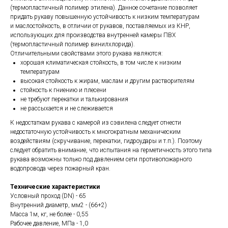
(термопластичный полимер этилена). Данное сочетание позволяет
придать рукаву повышенную устойчивость к низким температурам
и маслостойкость, в отличии от рукавов, поставляемых из КНР,
использующих для производства внутренней камеры ПВХ
(термопластичный полимер винилхлорида).
Отличительными свойствами этого рукава являются:
хорошая климатическая стойкость, в том числе к низким
температурам
высокая стойкость к жирам, маслам и другим растворителям
стойкость к гниению и плесени
не требуют перекатки и талькирования
не рассыхается и не слеживается
К недостаткам рукава с камерой из сэвилена следует отнести
недостаточную устойчивость к многократным механическим
воздействиям (скручивание, перекатки, гидроудары и т.п.). Поэтому
следует обратить внимание, что испытания на герметичность этого типа
рукава возможны только под давлением сети противопожарного
водопровода через пожарный кран.
Технические характеристики
Условный проход (DN) - 65
Внутренний диаметр, мм2 - (66+2)
Масса 1м, кг, не более - 0,55
Рабочее давление, МПа - 1,0