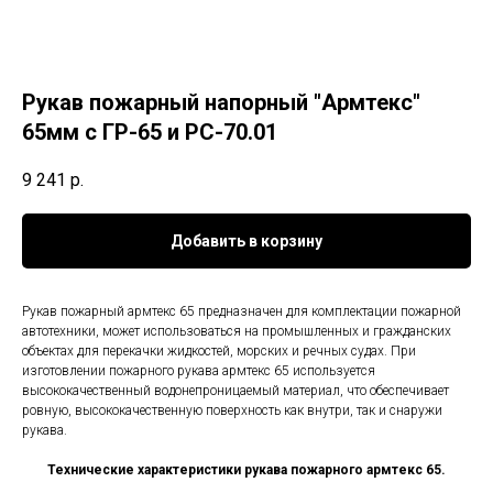
Рукав пожарный напорный "Армтекс"
65мм с ГР-65 и РС-70.01
9 241
р.
Добавить в корзину
Рукав пожарный армтекс 65 предназначен для комплектации пожарной
автотехники, может использоваться на промышленных и гражданских
объектах для перекачки жидкостей, морских и речных судах. При
изготовлении пожарного рукава армтекс 65 используется
высококачественный водонепроницаемый материал, что обеспечивает
ровную, высококачественную поверхность как внутри, так и снаружи
рукава.
Технические характеристики рукава пожарного армтекс 65.