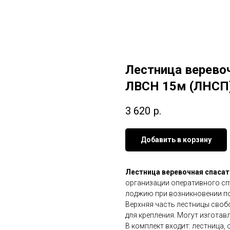
Лестница верево
ЛВСН 15м (ЛНСП
3 620
р.
Добавить в корзину
Лестница веревочная спаса
организации оперативного сп
лоджию при возникновении по
Верхняя часть лестницы свобо
для крепления. Могут изготавл
В комплект входит: лестница,