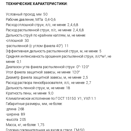
ТЕХНИЧЕСКИЕ ХАРАКТЕРИСТИКИ:
Условный проход, мм 50
Рабочее давление, МПа 0,4-0,6
Расход сплошной струи, л/с, не менее 2,4,6,8
Расход распыленной струи, л/с, не менее 2,4,6,8
Дальность струй по крайним каплям, м, не менее:
-сплошной 30
-распыленной (с углом факела 40°) 11
Эффективная дальность распыленной струи, м, не менее 5
Средняя интенсивность орошения распыленной струи, л/с*м
², не
менее 0,1
Диапазон угла факела распыленной струи 0°- 120°
Угол факела защитной завесы, не менее 120°
Диаметр факела защитной завесы, м, не менее 2,5
Расход раствора пенообразователя, л/с, не менее 2,7
Дальность пенной струи, м, не менее 18
Кратность пены, не менее 9,0
Климатическое исполнение по ГОСТ 15150 У1, УХЛ 1.1
Габаритные размеры, мм, не более:
-длина 268
-ширина 89
-высота 205
Масса, кг, не более 1,75
Головка соединительная на входе в ствол ГМ-50