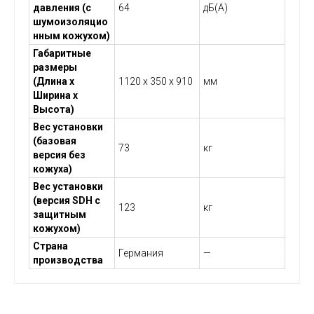
давления (с
64
дБ(А)
шумоизоляцио
нным кожухом)
Габаритные
размеры
(Длина х
1120 x 350 x 910
мм
Ширина х
Высота)
Вес установки
(базовая
73
кг
версия без
кожуха)
Вес установки
(версия SDH с
123
кг
защитным
кожухом)
Страна
Германия
—
производства