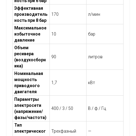
ность при 6 бар
Эффективная
производитель
170
л/мин
ность при 8 бар
Максимальное
избыточное
10
бар
давление
Объем
ресивера
90
литров
(воздухосборн
ика)
Номинальная
мощность
1,7
кВт
приводного
двигателя
Параметры
электросети
400 / 3 / 50
В / ф / Гц
(напряжение/
фазы/частота)
Тип
электрическог
Трехфазный
—