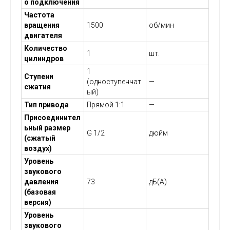
о подключения
Частота
вращения
1500
об/мин
двигателя
Количество
1
шт.
цилиндров
1
Ступени
(одноступенчат
—
сжатия
ый)
Тип привода
Прямой 1:1
—
Присоединител
ьный размер
G 1/2
дюйм
(сжатый
воздух)
Уровень
звукового
давления
73
дБ(А)
(базовая
версия)
Уровень
звукового