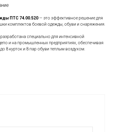
ание
жды ПТС 74.00.520
— это эффективное решение для
шки комплектов боевой одежды, обуви и снаряжения.
 разработана специально для интенсивной
депо и на промышленных предприятиях, обеспечивая
о 8 курток и 8 пар обуви теплым воздухом.